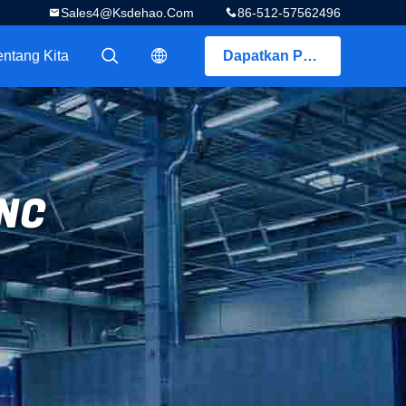
Sales4@ksdehao.com
86-512-57562496
entang Kita
Dapatkan Penawaran
描述
描述
CNC