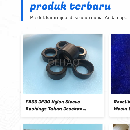
produk terbaru
Produk kami dijual di seluruh dunia. Anda dapat
OEM CNC Machining Plastic
Bagian Plast
Parts ABS Insulator Untuk
Jelas Konekt
Konektor
Antena Micr