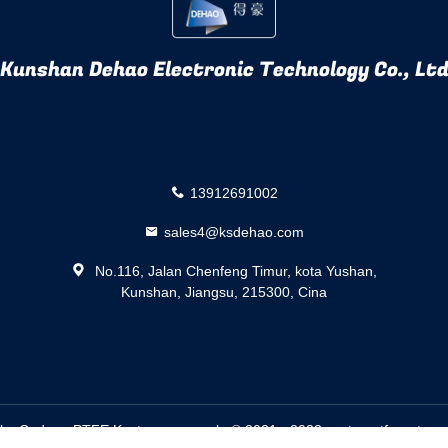
Kunshan Dehao Electronic Technology Co., Lt
13912691002
sales4@ksdehao.com
No.116, Jalan Chenfeng Timur, kota Yushan,
Kunshan, Jiangsu, 215300, Cina
uku Cadang PTFE Kustom pemasok. © 2021 - 2023 customptfeparts.com