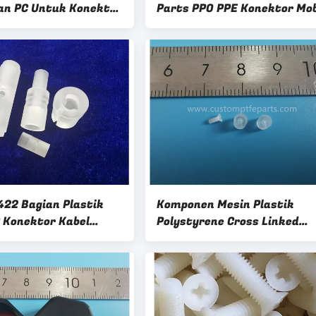
an PC Untuk Konektor
Parts PPO PPE Konektor Mob
Noryl EN265
422 Bagian Plastik
Komponen Mesin Plastik
 Konektor Kabel
Polystyrene Cross Linked
Antena Microwave
Konektor Kabel Coaxial