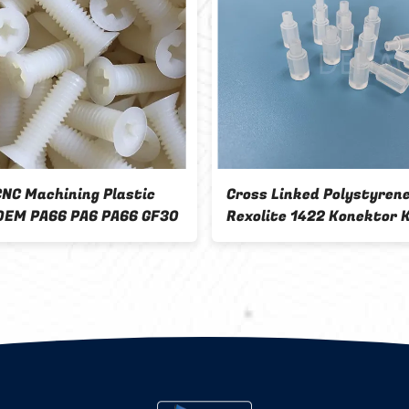
Machining Plastic
Black Noryl PPO Plastik Tahan
anan Kimia
Panas Untuk konektor RF