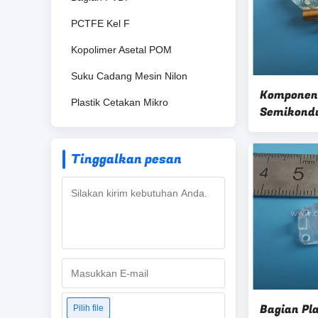
PCTFE Kel F
Kopolimer Asetal POM
Suku Cadang Mesin Nilon
Komponen 
Plastik Cetakan Mikro
Semikond
Polymethy
Insulator
Tinggalkan pesan
Bagian Pl
Pilih file