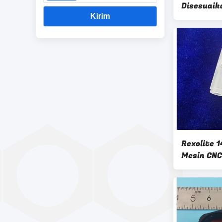
Disesuaik
Kirim
4G
Rexolite 1
Mesin CNC
Koaksial 