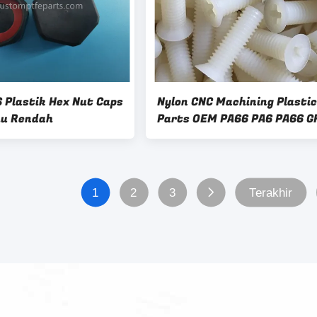
 Plastik Hex Nut Caps
Nylon CNC Machining Plastic
hu Rendah
Parts OEM PA66 PA6 PA66 G
1
2
3
Terakhir