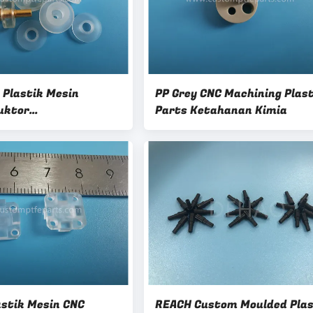
Plastik Mesin
PP Grey CNC Machining Plast
uktor
Parts Ketahanan Kimia
lpentene TPX
astik Mesin CNC
REACH Custom Moulded Plas