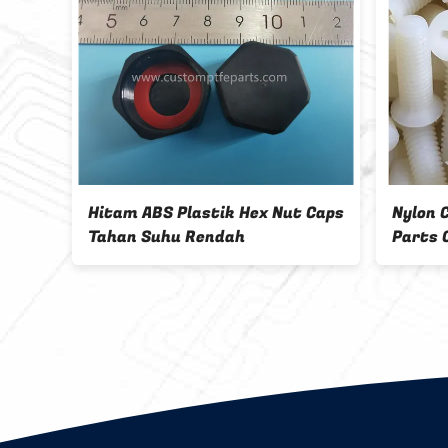
Bagian Plastik Pemesinan CNC
PP Grey CNC 
Kustom Insulator berpori PTFE
Parts Ketah
Insulator