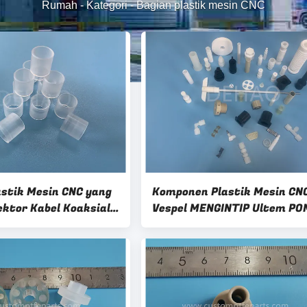
Rumah
-
Kategori
-
Bagian plastik mesin CNC
astik Mesin CNC yang
Komponen Plastik Mesin CN
ektor Kabel Koaksial
Vespel MENGINTIP Ultem PO
icrowave
Torlon ABS UHMWPE Nylon
Acrylic Parts