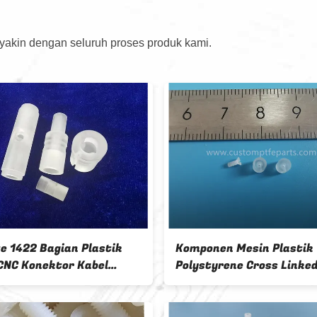
 yakin dengan seluruh proses produk kami.
ik Mesin CNC yang
Komponen Plastik Mesin CNC
or Kabel Koaksial
Vespel MENGINTIP Ultem POM
owave
Torlon ABS UHMWPE Nylon
Acrylic Parts