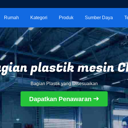
Rumah
Kategori
Produk
Sumber Daya
T
gian plastik mesin 
Bagian Plastik yang Disesuaikan
Dapatkan Penawaran