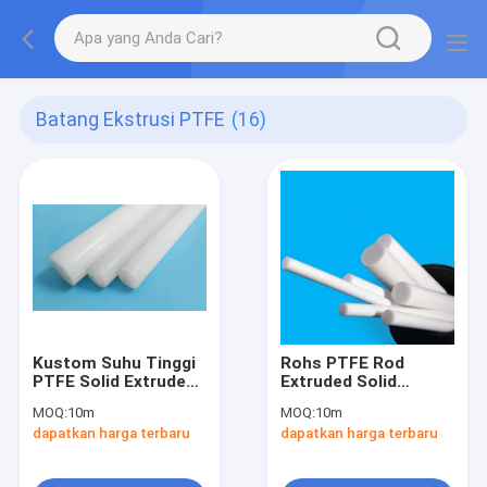
Batang Ekstrusi PTFE
(16)
Kustom Suhu Tinggi
Rohs PTFE Rod
PTFE Solid Extruded
Extruded Solid
Rods Bar 1 "Diameter
Plastic Rods Tahan
MOQ:
10m
MOQ:
10m
Korosi
dapatkan harga terbaru
dapatkan harga terbaru