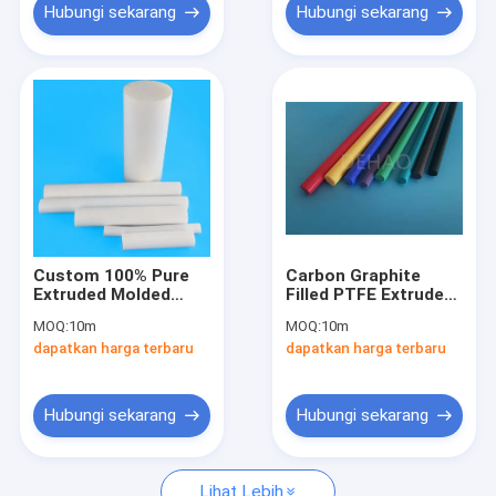
Hubungi sekarang
Hubungi sekarang
Custom 100% Pure
Carbon Graphite
Extruded Molded
Filled PTFE Extruded
Ptfe Rod Untuk Seal
Rod Tahan Suhu
MOQ:
10m
MOQ:
10m
Gasket
Tinggi Anti Statis
dapatkan harga terbaru
dapatkan harga terbaru
Hubungi sekarang
Hubungi sekarang
Lihat Lebih